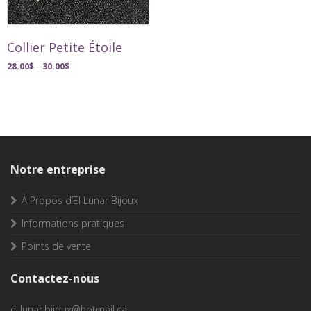
Collier Petite Étoile
28.00
$
–
30.00
$
Notre entreprise
À Propos d’El Lunar Bijoux
Informations pratiques
Points de vente
Contactez-nous
el.lunar.bijoux@hotmail.ca