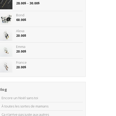
28.00
$
–
30.00
$
Bond
60.00
$
Alexa
20.00
$
Emma
20.00
$
France
20.00
$
Blog
Encore un Noël sans toi
À toutes les sortes de mamans
Ça n’arrive pas juste aux autres