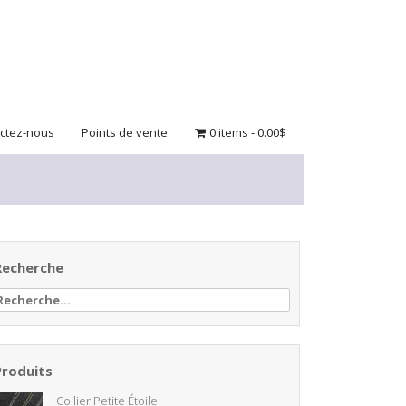
ctez-nous
Points de vente
0 items
0.00$
Recherche
echercher :
Produits
Collier Petite Étoile