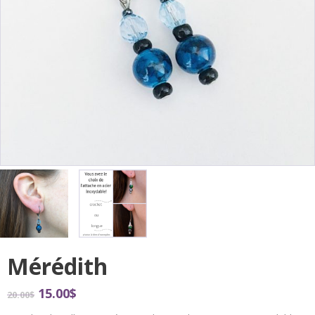
Mérédith
15.00
$
20.00
$