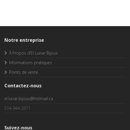
Notre entreprise
À Propos d’El Lunar Bijoux
Informations pratiques
Points de vente
Contactez-nous
el.lunar.bijoux@hotmail.ca
514-944-2671
Suivez-nous