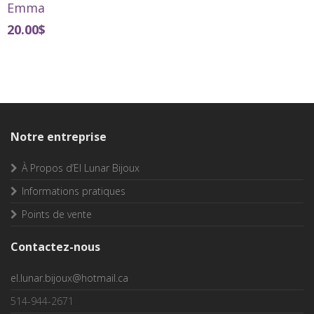
Emma
20.00
$
Notre entreprise
À Propos d’El Lunar Bijoux
Informations pratiques
Points de vente
Contactez-nous
el.lunar.bijoux@hotmail.ca
514-944-2671