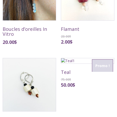
Boucles d’oreilles In
Flamant
Vitro
20.00
$
2.00
$
20.00
$
Promo !
Teal
75.00
$
50.00
$