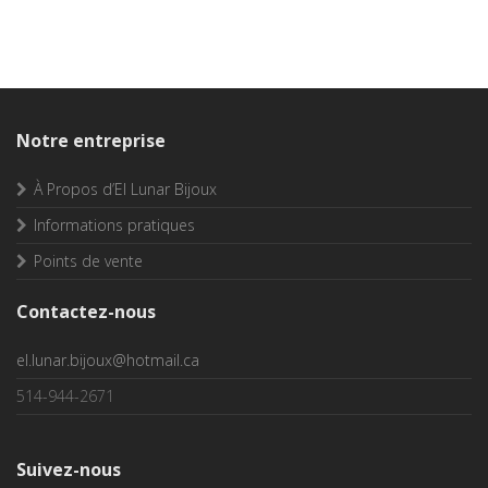
Notre entreprise
À Propos d’El Lunar Bijoux
Informations pratiques
Points de vente
Contactez-nous
el.lunar.bijoux@hotmail.ca
514-944-2671
Suivez-nous